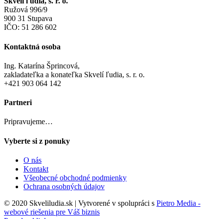
Skvelí ľudia, s. r. o.
Ružová 996/9
900 31 Stupava
IČO: 51 286 602
Kontaktná osoba
Ing. Katarína Šprincová,
zakladateľka a konateľka Skvelí ľudia, s. r. o.
+421 903 064 142
Partneri
Pripravujeme…
Vyberte si z ponuky
O nás
Kontakt
Všeobecné obchodné podmienky
Ochrana osobných údajov
© 2020 Skveliludia.sk | Vytvorené v spolupráci s
Pietro Media -
webové riešenia pre Váš biznis