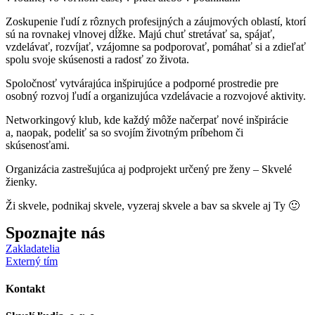
Zoskupenie ľudí z rôznych profesijných a záujmových oblastí, ktorí
sú na rovnakej vlnovej dĺžke. Majú chuť stretávať sa, spájať,
vzdelávať, rozvíjať, vzájomne sa podporovať, pomáhať si a zdieľať
spolu svoje skúsenosti a radosť zo života.
Spoločnosť vytvárajúca inšpirujúce a podporné prostredie pre
osobný rozvoj ľudí a organizujúca vzdelávacie a rozvojové aktivity.
Networkingový klub, kde každý môže načerpať nové inšpirácie
a, naopak, podeliť sa so svojím životným príbehom či
skúsenosťami.
Organizácia zastrešujúca aj podprojekt určený pre ženy – Skvelé
žienky.
Ži skvele, podnikaj skvele, vyzeraj skvele a bav sa skvele aj Ty 🙂
Spoznajte nás
Zakladatelia
Externý tím
Kontakt