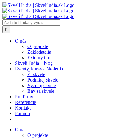
Skip
to
content
Vyhľadať:
O nás
O projekte
Zakladatelia
Externý tím
Skvelí ľudia – blog
Eventy, kurzy a školenia
Ži skvele
Podnikaj skvele
Vyzeraj skvele
Bav sa skvele
Pre firmy
Referencie
Kontakt
Partneri
O nás
O projekte