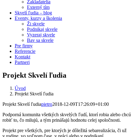
Zakladatelia
Externý tím
Skvelí ľudia – blog
Eventy, kurzy a školenia
Ži skvele
Podnikaj skvele
Vyzeraj skvele
Bav sa skvele
Pre firmy
Referencie
Kontakt
Partneri
Projekt Skvelí ľudia
Úvod
Projekt Skvelí ľudia
Projekt Skvelí ľudia
pietro
2018-12-09T17:26:09+01:00
Podporná komunita všetkých skvelých ľudí, ktorí robia alebo chcú
robiť to, čo milujú, a tým prinášajú hodnotu celej spoločnosti.
Projekt pre všetkých, pre ktorých je dôležitá sebarealizácia, či už
v rodine, vo voľnom čase, v práci alebo v podnikaní.