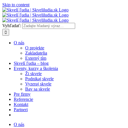
Skip to content
Vyhľadať:
O nás
O projekte
Zakladatelia
Externý tím
Skvelí ľudia – blog
Eventy, kurzy a školenia
Ži skvele
Podnikaj skvele
Vyzeraj skvele
Bav sa skvele
Pre firmy
Referencie
Kontakt
Partneri
O nás