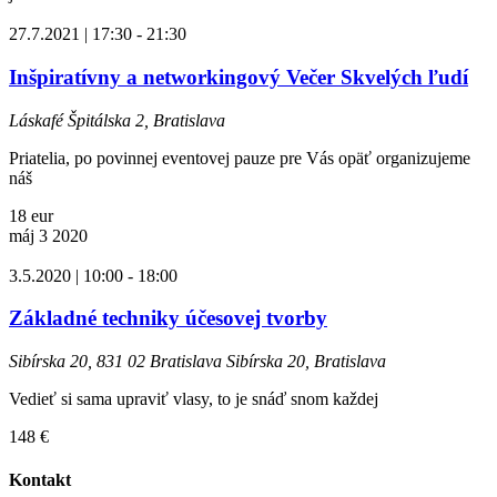
27.7.2021 | 17:30
-
21:30
Inšpiratívny a networkingový Večer Skvelých ľudí
Láskafé
Špitálska 2, Bratislava
Priatelia, po povinnej eventovej pauze pre Vás opäť organizujeme
náš
18 eur
máj
3
2020
3.5.2020 | 10:00
-
18:00
Základné techniky účesovej tvorby
Sibírska 20, 831 02 Bratislava
Sibírska 20, Bratislava
Vedieť si sama upraviť vlasy, to je snáď snom každej
148 €
Kontakt