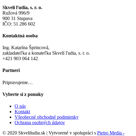
Skvelí ľudia, s. r. o.
Ružová 996/9
900 31 Stupava
IČO: 51 286 602
Kontaktná osoba
Ing. Katarína Šprincová,
zakladateľka a konateľka Skvelí ľudia, s. r. o.
+421 903 064 142
Partneri
Pripravujeme…
Vyberte si z ponuky
O nás
Kontakt
Všeobecné obchodné podmienky
Ochrana osobných údajov
© 2020 Skveliludia.sk | Vytvorené v spolupráci s
Pietro Media -