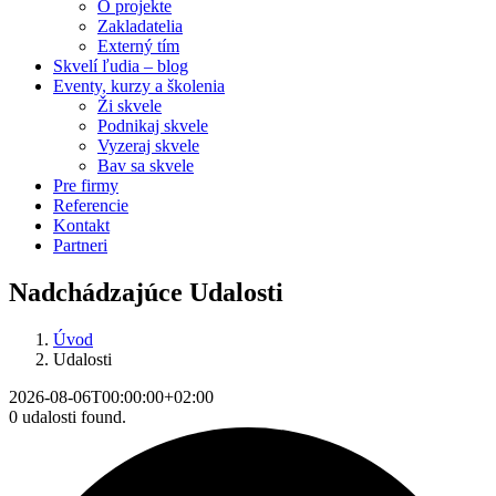
O projekte
Zakladatelia
Externý tím
Skvelí ľudia – blog
Eventy, kurzy a školenia
Ži skvele
Podnikaj skvele
Vyzeraj skvele
Bav sa skvele
Pre firmy
Referencie
Kontakt
Partneri
Nadchádzajúce Udalosti
Úvod
Udalosti
2026-08-06T00:00:00+02:00
0 udalosti found.