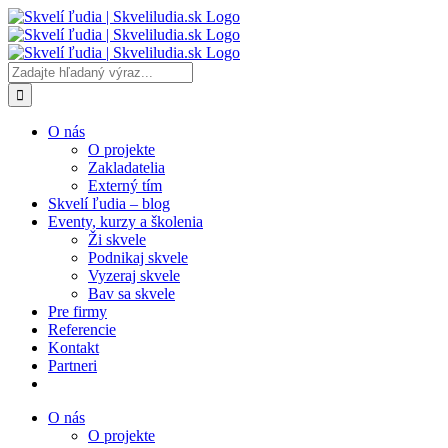
Skip
to
content
Vyhľadať:
O nás
O projekte
Zakladatelia
Externý tím
Skvelí ľudia – blog
Eventy, kurzy a školenia
Ži skvele
Podnikaj skvele
Vyzeraj skvele
Bav sa skvele
Pre firmy
Referencie
Kontakt
Partneri
O nás
O projekte