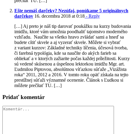
prečítať TU. […]
Ešte nemáš darčeky? Nezúfaj, ponúkame 5 originálnych
darčekov
16. decembra 2018 at 0:18
- Reply
[…] Aj preto je náš tip darovať poukážku na kurzy budovania
imidžu, ktoré vám umožnia poodhaliť tajomstvo moderného
vzhľadu. Naučíte sa všetko hravo zvládať sami a hneď sa
budete cítiť skvele a aj vyzerať skvele. Môžete si vybrať
z variant kurzov: Základné techniky líčenia, účesová tvorba,
či farebná typológia, kde sa naučíte do akých farieb sa
obliekať a v ktorých zažiarite počas každej príležitosti. Kurzy
sú vedené skúsenou a úspešnou lektorkou imidžu Mgr. art.
Ľudmilou Piptovou, absolútnou víťazkou súťaže „Vizážista
roka“ 2011, 2012 a 2016. V tomto roku opäť získala na tejto
prestížnej súťaži významné ocenenie. Článok s Ľudkou si
môžete prečítať TU. […]
Pridať komentár
Comment