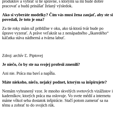
produktov a vybrať si tie správne, s ktorými sa mi bude dobre
pracovať a budú prinášať želaný výsledok.
Ako si vyberáte modelky? Čím vás musí žena zaujať, aby ste si
povedali, že toto je ona?
Za tie roky mám už približne v oku, ako tá-ktorá tvár bude po
úprave vyzerať. A práve veľakrát sa z nenápadného „škaredého“
káčatka stáva nádherná a tvárna labuť.
Zdroj: archív Ľ. Piptovej
Je niečo, čo by ste na svojej profesii zmenili?
Ani nie. Práca ma baví a napĺňa.
Máte niekoho, niečo, nejaký podnet, ktorým sa inšpirujete?
Nemám vyhranený vzor. Je mnoho skvelých svetových vizážistov i
kaderníkov, ktorých práca ma oslovuje. Vo svete médií a internetu
máme vôkol seba dostatok inšpirácie. Stačí potom zamerať sa na
tému a zobrať to do svojich rúk.