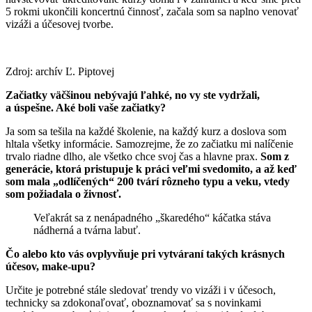
5 rokmi ukončili koncertnú činnosť, začala som sa naplno venovať
vizáži a účesovej tvorbe.
Zdroj: archív Ľ. Piptovej
Začiatky väčšinou nebývajú ľahké, no vy ste vydržali,
a úspešne. Aké boli vaše začiatky?
Ja som sa tešila na každé školenie, na každý kurz a doslova som
hltala všetky informácie. Samozrejme, že zo začiatku mi nalíčenie
trvalo riadne dlho, ale všetko chce svoj čas a hlavne prax.
Som z
generácie, ktorá pristupuje k práci veľmi svedomito, a až keď
som mala „odlíčených“ 200 tvárí rôzneho typu a veku, vtedy
som požiadala o živnosť.
Veľakrát sa z nenápadného „škaredého“ káčatka stáva
nádherná a tvárna labuť.
Čo alebo kto vás ovplyvňuje pri vytváraní takých krásnych
účesov, make-upu?
Určite je potrebné stále sledovať trendy vo vizáži i v účesoch,
technicky sa zdokonaľovať, oboznamovať sa s novinkami