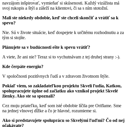
navzájom inšpirovať, vymieňať si skúsenosti. Každý vizážista má
svoj rukopis a štýl a záleží na klientovi, či sa s ním stotožní.
Mali ste niekedy obdobie, keď ste chceli skončiť a vrátiť sa k
spevu?
Nie. Sú v živote situácie, keď dospejete k určitému rozhodnutiu a za
tým si stojíte.
Plánujete sa v budúcnosti ešte k spevu vrátiť?
A viete, že ani nie? Teraz si to vychutnávam z tej druhej strany :-).
Kde čerpáte energiu?
V spoločnosti pozitívnych ľudí a v zdravom životnom štýle.
Pokiaľ viem, so zakladateľkou projektu Skvelí ľudia, Katkou,
spolupracujete úplne od začiatku ako vznikol projekt Skvelé
žienky. Ako ste sa spoznali?
Cez moju priateľku, keď som isté obdobie líčila pre Oriflame. Sme
na jednej vlnovej dĺžke a čo je hlavné, rozumieme si.
Ako si predstavujete spoluprácu so Skvelými ľuďmi? Čo od nej
očakávate?