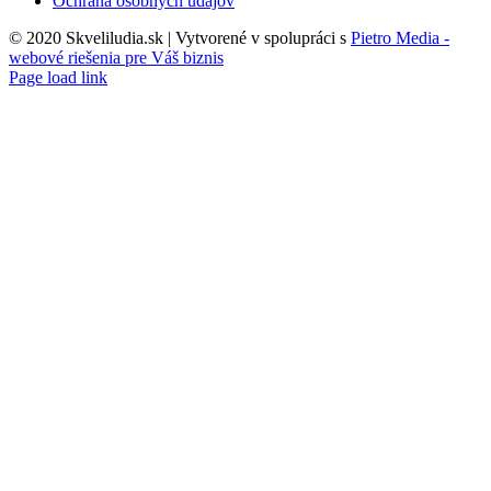
Ochrana osobných údajov
© 2020 Skveliludia.sk | Vytvorené v spolupráci s
Pietro Media -
webové riešenia pre Váš biznis
Page load link
Go
to
Top