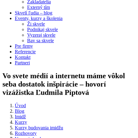
Zakladatelia
Externý tím
Skvelí ľudia – blog
Eventy, kurzy a školenia
Ži skvele
Podnikaj skvele
Vyzeraj skvele
Bav sa skvele
Pre firmy
Referencie
Kontakt
Partneri
Vo svete médií a internetu máme vôkol
seba dostatok inšpirácie – hovorí
vizážistka Ľudmila Piptová
Úvod
Blog
Imidž
Kurzy
Kurzy budovania imidžu
Rozhovory