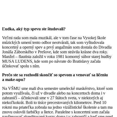
Ľudka, aký typ spevu ste študovali?
Veľmi rada som mala muzikál, ale v tom čase na Vysokej škole
múzických umení tento odbor neotvárali, tak som vyštudovala
koncertný a operný spev a prvý angažmán som dostala do Divadla
Jonáša Záborského v Prešove, kde som strávila krásne dva roky.
Manžel – flautista založil v roku 1981 komorný súbor starej hudby
MUSA LUDENS, kde som po návrate do Bratislavy začala
účinkovať spolu s ním.
Prečo ste sa rozhodli skončiť so spevom a venovať sa líčeniu
a make-upu?
Na VŠMU sme mali dva semestre umelecké maskérstvo, ktoré som
potom využívala, či už v divadle alebo na koncertoch doma i v
zahraničí – účinkovali sme v 27 štátoch sveta, v niektorých aj
niekoľkokrát. Boli to tisíce precestovaných kilometrov. Pred 10
rokmi ma priateľka zobrala na jedno vizážistické školenie a tam ma
znovu oslovili farbičky a štetce. Paralelne s koncertmi som začala
navštevovať akreditované kurzy doma i v zahraničí a keď sme pred