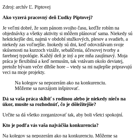
Zdroj: archív Ľ. Piptovej
Ako vyzerá pracovný deň Ľudky Piptovej?
Je veľmi dobré, že som pánom svojho času, keďže robím na
objednávky a všetky aktivity si môžem plánovať sama. Niekedy sú
hektickejšie dni, najmä v období stužkových, plesov a svadieb, a
niekedy zas voľnejšie. Inokedy sú dni, keď odovzdávam svoje
skúsenosti na kurzoch vizáže, sebalíčenia, účesovej tvorby a
farebnej typológie. Každý deň je iný a pre mňa zaujímavý. Moja
práca je flexibilná a keď nemusím, tak vstávam okolo deviatej,
pretože bývam večer dlhšie hore – vtedy sa mi najlepšie pripravujú
veci na moje projekty.
Na kolegov sa nepozerám ako na konkurenciu.
Môžeme sa navzájom inšpirovať.
Dá sa vaša práca skĺbiť s rodinou alebo je niekedy niečo na
úkor, musíte sa rozhodnúť, čo je dôležitejšie?
Určite sa dá všetko zorganizovať tak, aby boli všetci spokojní.
Kto je podľa vás vaša najväčšia konkurencia?
Na kolegov sa nepozerám ako na konkurenciu. Môžeme sa