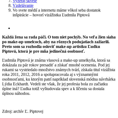
Vyzeraj skvele
Vzdelávanie
Vo svete médií a internetu máme vôkol seba dostatok
inšpirácie – hovorí vizážistka Ľudmila Piptová
Zobraziť
väčší
Každá žena sa rada páči. O tom niet pochýb. No veľa žien siaha
obrázok
po make-up umelcoch, aby na rôznych podujatiach zažiarili.
Preto som sa rozhodla osloviť make-up artistku Ľudku
Piptovú, ktorá je pre mňa jedinečná osobnosť.
Ľudmila Piptová je známa vlasová a make-up umelkyňa, ktorá sa
dokázala za pár rokov presadiť a získať mnohé ocenenia. Pod jej
rukami sa vystriedalo množstvo známych tvárí, získala titul vizážista
roka 2011, 2012, 2016 a spolupracovala aj s významnými
osobnosťami, ku ktorým patrí napríklad slovenská módna návrhárka
Lýdia Eckhardt. Vedeli ste však, že jej profesia bola zo začiatku
úplne iná? Ľudka totiž vyštudovala spev a k líčeniu sa dostala
úplnou náhodou.
Zdroj: archív Ľ. Piptovej