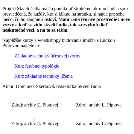
Projekt Skvelí ľudia má čo ponúknuť širokému okruhu ľudí a som
presvedčená, že každý, kto si klikne na stránku, si nájde pre seba
niečo, čo ho zaujme a osloví.
Mám rada tvorivé prostredie i nové
výzvy a keď sa zídu skvelí ľudia, tak sa zvyknú diať
neskutočné veci, a na to sa teším.
Najbližšie kurzy a worskshopy budovania imidžu s Ľudkou
Piptovou nájdete tu:
Základné techniky účesovej tvorby
Kurz farebnej typológie
Kurz základné techniky líčenia
Autor: Dominika Škerková, redaktorka Skvelí ľudia
Zdroj: archív Ľ. Piptovej
Zdroj: archív Ľ. Piptovej
Zdroj: archív Ľ. Piptovej
Zdroj: archív Ľ. Piptovej