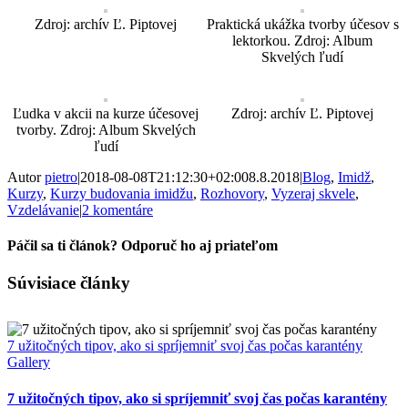
Zdroj: archív Ľ. Piptovej
Praktická ukážka tvorby účesov s
lektorkou. Zdroj: Album
Skvelých ľudí
Ľudka v akcii na kurze účesovej
Zdroj: archív Ľ. Piptovej
tvorby. Zdroj: Album Skvelých
ľudí
Autor
pietro
|
2018-08-08T21:12:30+02:00
8.8.2018
|
Blog
,
Imidž
,
Kurzy
,
Kurzy budovania imidžu
,
Rozhovory
,
Vyzeraj skvele
,
Vzdelávanie
|
2 komentáre
Páčil sa ti článok? Odporuč ho aj priateľom
Facebook
X
LinkedIn
Email
Súvisiace články
7 užitočných tipov, ako si spríjemniť svoj čas počas karantény
Gallery
7 užitočných tipov, ako si spríjemniť svoj čas počas karantény