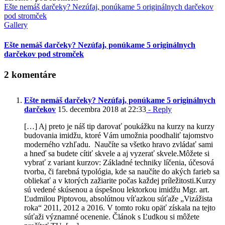
Ešte nemáš darčeky? Nezúfaj, ponúkame 5 originálnych darčekov
pod stromček
Gallery
Ešte nemáš darčeky? Nezúfaj, ponúkame 5 originálnych
darčekov pod stromček
2 komentáre
Ešte nemáš darčeky? Nezúfaj, ponúkame 5 originálnych
darčekov
15. decembra 2018 at 22:33
- Reply
[…] Aj preto je náš tip darovať poukážku na kurzy na kurzy
budovania imidžu, ktoré Vám umožnia poodhaliť tajomstvo
moderného vzhľadu. Naučíte sa všetko hravo zvládať sami
a hneď sa budete cítiť skvele a aj vyzerať skvele.Môžete si
vybrať z variant kurzov: Základné techniky líčenia, účesová
tvorba, či farebná typológia, kde sa naučíte do akých farieb sa
obliekať a v ktorých zažiarite počas každej príležitosti.Kurzy
sú vedené skúsenou a úspešnou lektorkou imidžu Mgr. art.
Ľudmilou Piptovou, absolútnou víťazkou súťaže „Vizážista
roka“ 2011, 2012 a 2016. V tomto roku opäť získala na tejto
súťaži významné ocenenie. Článok s Ľudkou si môžete